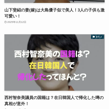
山下斐紹の妻(嫁)は大島優子似で美人！3人の子供も激
可愛い！
2025年11月12日
著名人
西村智奈美議員の国籍は？在日韓国人で帰化した噂の
真相が意外！