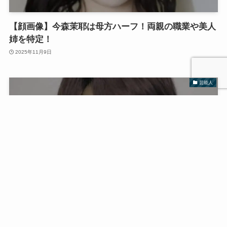
【顔画像】今森茉耶は母方ハーフ！両親の職業や美人
姉を特定！
2025年11月9日
芸能人
若井滉斗の国籍はどこ？在日韓国人といわれる理由3
選！