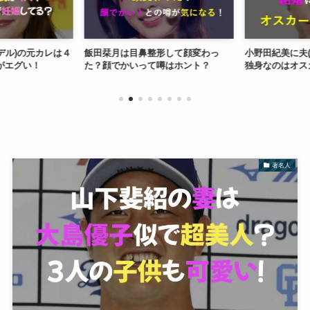
モデル)の元カレは４
飯田栞月は目鼻整形して顔変わっ
小野田紀美に夫(
がエグい！
た？顔でかいって噂はホント？
独身なのはオス
著名人