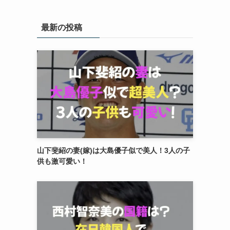
最新の投稿
山下斐紹の妻(嫁)は大島優子似で美人！3人の子
供も激可愛い！