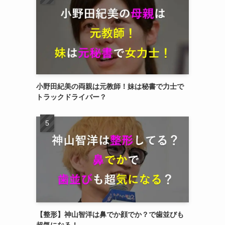
小野田紀美の両親は元教師！妹は秘書で力士で
トラックドライバー？
【整形】神山智洋は鼻でか顔でか？で歯並びも
超気になる！