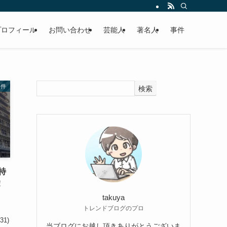
プロフィール
お問い合わせ
芸能人
著名人
事件
事件
検索
特
！
takuya
トレンドブログのプロ
1)
当ブログにお越し頂きありがとうございま