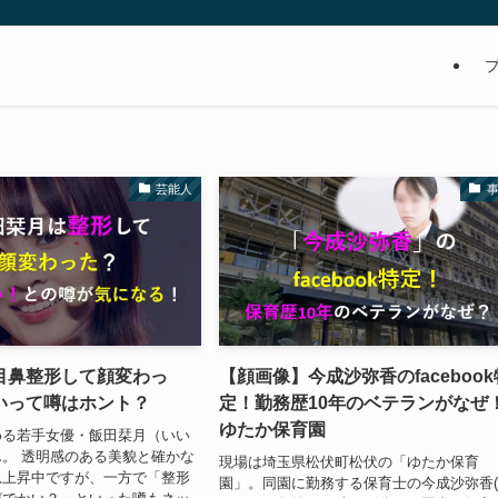
芸能人
目鼻整形して顔変わっ
【顔画像】今成沙弥香のfacebook
いって噂はホント？
定！勤務歴10年のベテランがなぜ
ゆたか保育園
める若手女優・飯田栞月（いい
。 透明感のある美貌と確かな
現場は埼玉県松伏町松伏の「ゆたか保育
急上昇中ですが、一方で「整形
園」。同園に勤務する保育士の今成沙弥香(3