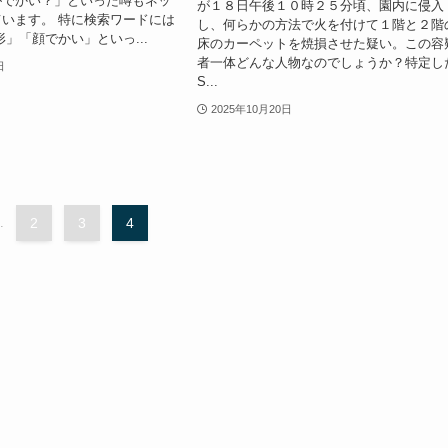
がでかい？」といった噂もネッ
が１８日午後１０時２５分頃、園内に侵入
います。 特に検索ワードには
し、何らかの方法で火を付けて１階と２階
形」「顔でかい」といっ...
床のカーペットを焼損させた疑い。この容
者一体どんな人物なのでしょうか？特定し
日
S...
2025年10月20日
.
2
3
4