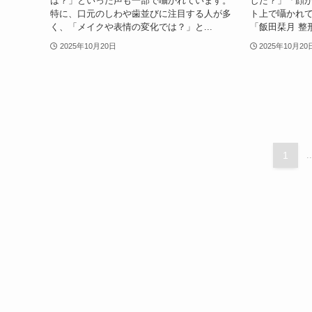
は？」といった声も一部で囁かれています。
した？」「顔
特に、口元のしわや歯並びに注目する人が多
ト上で囁かれて
く、「メイクや表情の変化では？」と...
「飯田栞月 整
2025年10月20日
2025年10月20
1
..