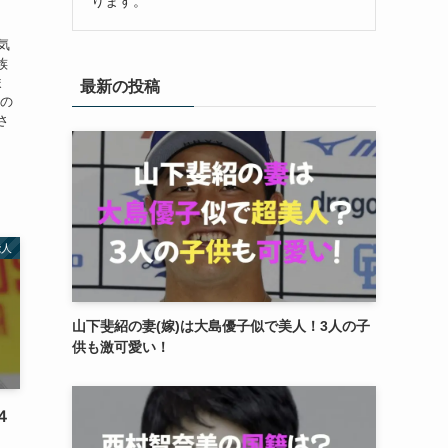
ります。
人気
族
ま
最新の投稿
んの
さ
能人
山下斐紹の妻(嫁)は大島優子似で美人！3人の子
供も激可愛い！
４