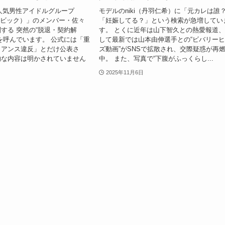
月、人気男性アイドルグループ
モデルのniki（丹羽仁希）に「元カレは誰
ュービック）」のメンバー・佐々
「妊娠してる？」という検索が急増してい
する 突然の“脱退・契約解
す。 とくに近年は山下智久との熱愛報道
を呼んでいます。 公式には「重
して最新では山本由伸選手との“ビバリー
イアンス違反」とだけ公表さ
ズ動画”がSNSで拡散され、交際疑惑が再
的な内容は明かされていません
中。 また、写真で“下腹がふっくらし...
2025年11月6日