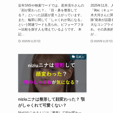
近年SNSや検索ワードでは、若井滉斗さんの
2025年11
「顔が変わった？」「目・鼻を整形して
「9bic（キ
る？」といった話題が度々上がっています。
木大河さんに関
また、輪郭に関して「しゃくれが気になる」
除”発表が話題
という関連ワードも見られ、ビフォーアフタ
大なコンプラ
ー比較を探す人も増えているようです。 本
れ、その具体
記...
が...
2025年11月7日
2025年11月7日
芸能人
niziuニナは整形して顔変わった？ 顎
がしゃくれて可愛くない？
NiziUのニナさんには「整形して顔が変わっ