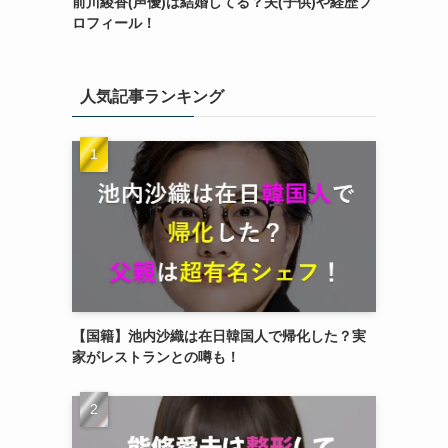
前川綾香(声優)は結婚してる？夫(子供)や経歴プ
ロフィール！
人気記事ランキング
【国籍】池内沙織は在日韓国人で帰化した？実
家がレストランとの噂も！