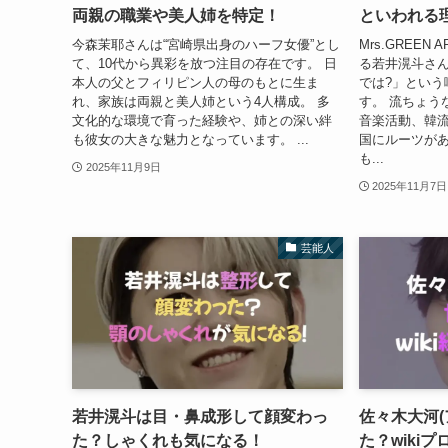
両親の職業や美人姉を特定！
といわれる
今森茉耶さんは“宮崎県出身のハーフ女優”とし
Mrs.GREE
て、10代から異彩を放つ注目の存在です。 日
る若井滉斗さ
本人の父とフィリピン人の母のもとに生ま
では?」という
れ、家族は両親と美人姉という4人構成。 多
す。 流ちょう
文化的な環境で育った経験や、姉との深い絆
音楽活動、韓
も彼女の大きな魅力となっています。 ...
国にルーツが
も...
2025年11月9日
2025年11月7日
芸能人
若井滉斗は目・鼻成形して顔変わっ
佐々木大河(
た？しゃくれも気になる！
た？wiki