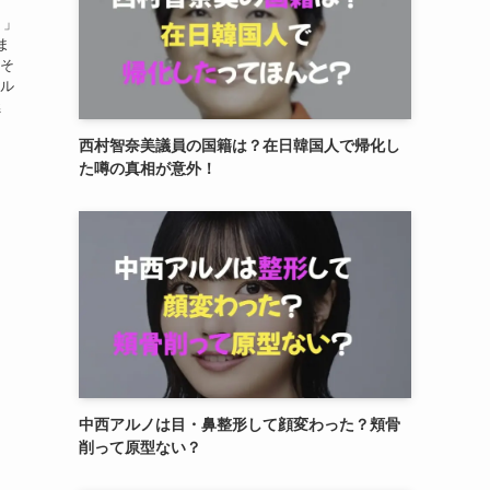
？」
ま
、そ
ヒル
燃
西村智奈美議員の国籍は？在日韓国人で帰化し
た噂の真相が意外！
中西アルノは目・鼻整形して顔変わった？頬骨
削って原型ない？