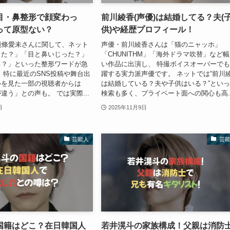
目・鼻整形で顔変わっ
前川綾香(声優)は結婚してる？夫(
って原型ない？
供)や経歴プロフィール！
能條愛未さんに関して、ネット
声優・前川綾香さんは「猫のニャッホ」
った？」「目と鼻いじった？」
「CHUNITHM」「海外ドラマ吹替」など
る？」といった整形ワードが急
い作品に出演し、 特撮ボイスオーバーで
 特に最近のSNS投稿や舞台出
躍する実力派声優です。 ネットでは“前川
ルを見た一部の視聴者からは
は結婚している？夫や子供はいる？”とい
違う」との声も。 では実際...
検索も多く、プライベート面への関心も高..
日
2025年11月9日
芸能人
芸
国籍はどこ？在日韓国人
若井滉斗の家族構成！父親は消防