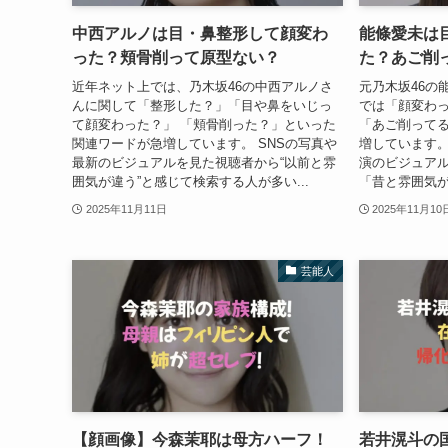
中西アルノは目・鼻整形して顔変わ
能條愛未は
った？頬骨削って原型ない？
た？あご削
近年ネット上では、乃木坂46の中西アルノさ
元乃木坂46の
んに関して「整形した？」「目や鼻をいじっ
では「顔変わ
て顔変わった？」 「頬骨削った？」といった
「あご削って
関連ワードが急増しています。 SNSの写真や
増しています。
最新のビジュアルを見た視聴者から“以前と雰
演のビジュア
囲気が違う”と感じて検索する人が多い...
「昔と雰囲気が
2025年11月11日
2025年11月10
芸能人
【顔画像】今森茉耶は母方ハーフ！
若井滉斗の