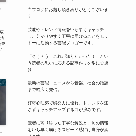
当ブログにお越し頂きありがとうございま
子
す
芸能やトレンド情報をいち早くキャッチ
幅広
し、分かりやすく丁寧に届けることをモッ
も活
トーに活動する芸能ブロガーです。
綾香
った
.
「そうそう！これが知りたかった！」とい
う読者の思いに応える記事作りを常に心掛
け、
最新の芸能ニュースから音楽、社会の話題
能人
まで幅広く発信。
好奇心旺盛で瞬発力に優れ、トレンドを逃
さずキャッチアップする力が強みです。
読者に寄り添った丁寧な解説と、旬の情報
をいち早く届けるスピード感には自身があ
士